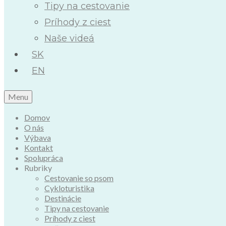
Tipy na cestovanie
Príhody z ciest
Naše videá
SK
EN
Menu
Domov
O nás
Výbava
Kontakt
Spolupráca
Rubriky
Cestovanie so psom
Cykloturistika
Destinácie
Tipy na cestovanie
Príhody z ciest