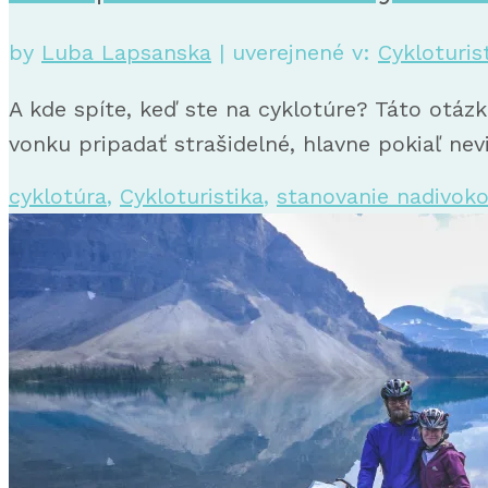
by
Luba Lapsanska
|
uverejnené v:
Cykloturis
A kde spíte, keď ste na cyklotúre? Táto otáz
vonku pripadať strašidelné, hlavne pokiaľ nev
cyklotúra
,
Cykloturistika
,
stanovanie nadivok