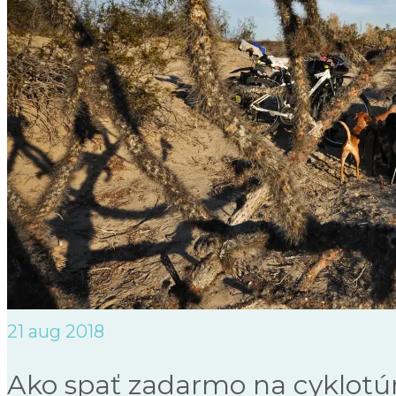
21
aug 2018
Ako spať zadarmo na cyklotú