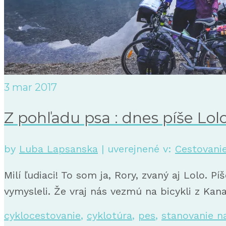
3
mar 2017
Z pohľadu psa : dnes píše Lol
by
Luba Lapsanska
|
uverejnené v:
Cestovani
Milí ľudiaci! To som ja, Rory, zvaný aj Lolo.
vymysleli. Že vraj nás vezmú na bicykli z Kan
cyklocestovanie
,
cyklotúra
,
pes
,
stanovanie n