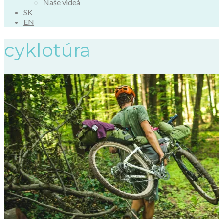
Naše videá
SK
EN
cyklotúra