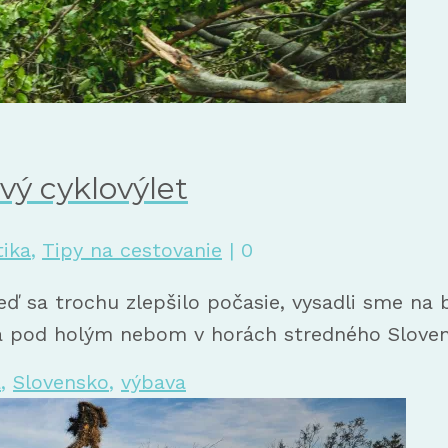
vý cyklovýlet
tika
,
Tipy na cestovanie
|
0
 sa trochu zlepšilo počasie, vysadli sme na bi
nia pod holým nebom v horách stredného Slov
a
,
Slovensko
,
výbava