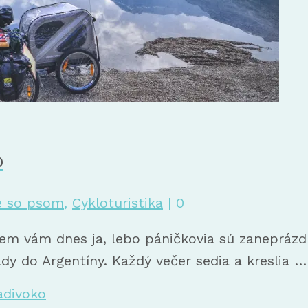
o
e so psom
,
Cykloturistika
|
0
 Píšem vám dnes ja, lebo páničkovia sú zanepráz
ady do Argentíny. Každý večer sedia a kreslia 
adivoko