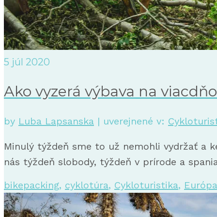
5
júl 2020
Ako vyzerá výbava na viacdňo
by
Luba Lapsanska
|
uverejnené v:
Cykloturis
Minulý týždeň sme to už nemohli vydržať a keď
nás týždeň slobody, týždeň v prírode a spa
bikepacking
,
cyklotúra
,
Cykloturistika
,
Európ