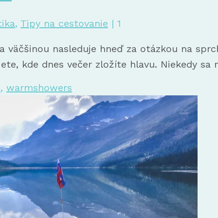
tika
,
Tipy na cestovanie
|
1
ka väčšinou nasleduje hneď za otázkou na spr
iete, kde dnes večer zložíte hlavu. Niekedy sa
o
,
warmshowers