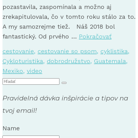
pozastavila, zaspomínala a možno aj
zrekapitulovala, čo v tomto roku stálo za to.
A my samozrejme tiež. Náš 2018 bol
fantastický. Od prvého …
Pokračovať
cestovanie
,
cestovanie so psom
,
cyklistika
,
Cykloturistika
,
dobrodružstvo
,
Guatemala
,
Mexiko
,
video
Search
for:
Pravidelná dávka inšpirácie a tipov na
tvoj email!
Name