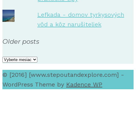
Lefkada - domov tyrkysových
vôd a kôz narušiteliek
Older posts
Older
posts
© [2016] [www.stepoutandexplore.com] -
WordPress Theme by
Kadence WP