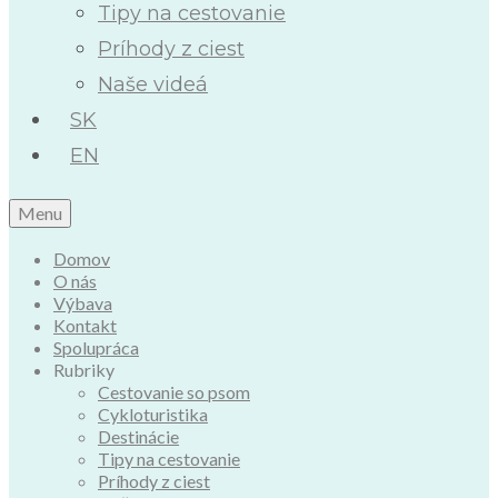
Tipy na cestovanie
Príhody z ciest
Naše videá
SK
EN
Menu
Domov
O nás
Výbava
Kontakt
Spolupráca
Rubriky
Cestovanie so psom
Cykloturistika
Destinácie
Tipy na cestovanie
Príhody z ciest