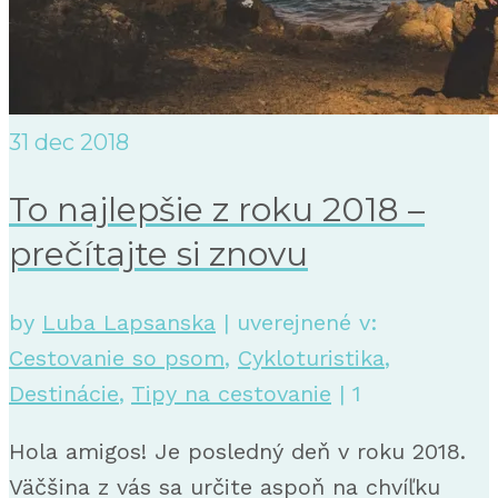
31
dec 2018
To najlepšie z roku 2018 –
prečítajte si znovu
by
Luba Lapsanska
|
uverejnené v:
Cestovanie so psom
,
Cykloturistika
,
Destinácie
,
Tipy na cestovanie
|
1
Hola amigos! Je posledný deň v roku 2018.
Väčšina z vás sa určite aspoň na chvíľku