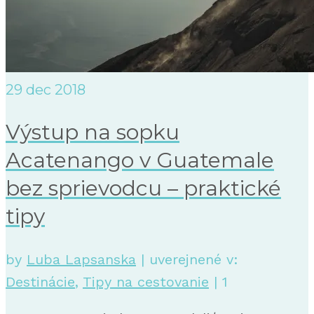
29
dec 2018
Výstup na sopku
Acatenango v Guatemale
bez sprievodcu – praktické
tipy
by
Luba Lapsanska
|
uverejnené v:
Destinácie
,
Tipy na cestovanie
|
1