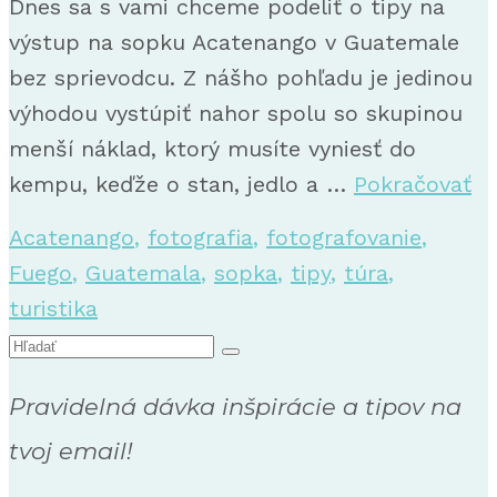
Dnes sa s vami chceme podeliť o tipy na
výstup na sopku Acatenango v Guatemale
bez sprievodcu. Z nášho pohľadu je jedinou
výhodou vystúpiť nahor spolu so skupinou
menší náklad, ktorý musíte vyniesť do
kempu, keďže o stan, jedlo a …
Pokračovať
Acatenango
,
fotografia
,
fotografovanie
,
Fuego
,
Guatemala
,
sopka
,
tipy
,
túra
,
turistika
Search
for:
Pravidelná dávka inšpirácie a tipov na
tvoj email!