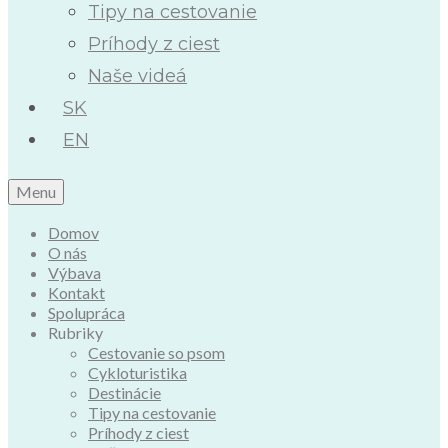
Tipy na cestovanie
Príhody z ciest
Naše videá
SK
EN
Menu
Domov
O nás
Výbava
Kontakt
Spolupráca
Rubriky
Cestovanie so psom
Cykloturistika
Destinácie
Tipy na cestovanie
Príhody z ciest