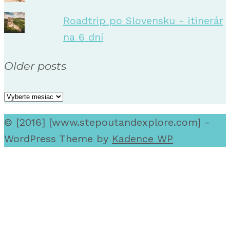
Roadtrip po Slovensku - itinerár
na 6 dní
Older posts
Older
posts
© [2016] [www.stepoutandexplore.com] -
WordPress Theme by
Kadence WP