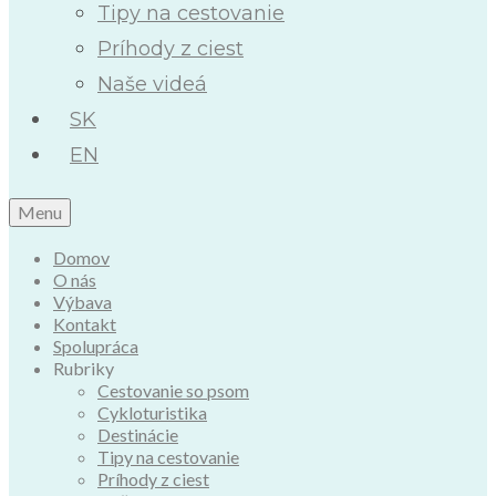
Tipy na cestovanie
Príhody z ciest
Naše videá
SK
EN
Menu
Domov
O nás
Výbava
Kontakt
Spolupráca
Rubriky
Cestovanie so psom
Cykloturistika
Destinácie
Tipy na cestovanie
Príhody z ciest