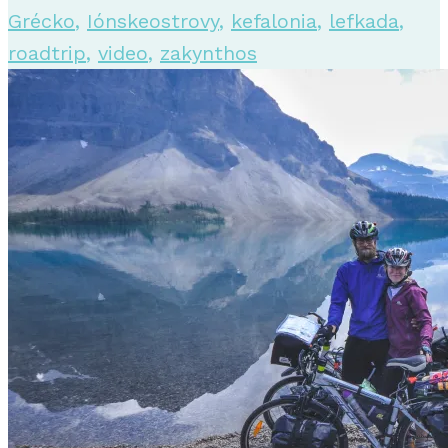
Grécko
,
Iónskeostrovy
,
kefalonia
,
lefkada
,
roadtrip
,
video
,
zakynthos