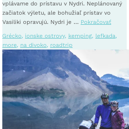
vplávame do prístavu v Nydri. Neplánovaný
začiatok výletu, ale bohužiaľ prístav vo
Vasiliki opravujú. Nydri je …
Pokračovať
Grécko
,
ionske ostrovy
,
kemping
,
lefkada
,
more
,
na divoko
,
roadtrip