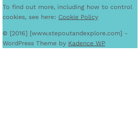
To find out more, including how to control
cookies, see here:
Cookie Policy
© [2016] [www.stepoutandexplore.com] -
WordPress Theme by
Kadence WP