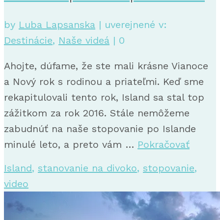
by
Luba Lapsanska
|
uverejnené v:
Destinácie
,
Naše videá
|
0
Ahojte, dúfame, že ste mali krásne Vianoce
a Nový rok s rodinou a priateľmi. Keď sme
rekapitulovali tento rok, Island sa stal top
zážitkom za rok 2016. Stále nemôžeme
zabudnúť na naše stopovanie po Islande
minulé leto, a preto vám …
Pokračovať
Island
,
stanovanie na divoko
,
stopovanie
,
video