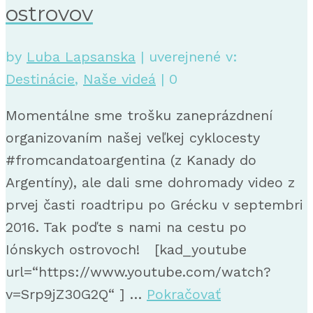
ostrovov
by
Luba Lapsanska
|
uverejnené v:
Destinácie
,
Naše videá
|
0
Momentálne sme trošku zaneprázdnení
organizovaním našej veľkej cyklocesty
#fromcandatoargentina (z Kanady do
Argentíny), ale dali sme dohromady video z
prvej časti roadtripu po Grécku v septembri
2016. Tak poďte s nami na cestu po
Iónskych ostrovoch! [kad_youtube
url=“https://www.youtube.com/watch?
v=Srp9jZ30G2Q“ ] …
Pokračovať