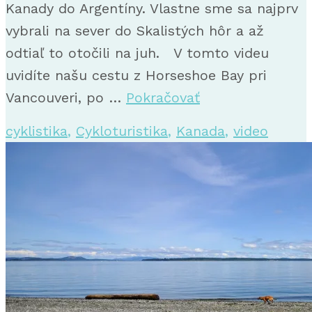
Kanady do Argentíny. Vlastne sme sa najprv
vybrali na sever do Skalistých hôr a až
odtiaľ to otočili na juh. V tomto videu
uvidíte našu cestu z Horseshoe Bay pri
Vancouveri, po …
Pokračovať
cyklistika
,
Cykloturistika
,
Kanada
,
video