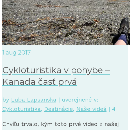
1
aug 2017
Cykloturistika v pohybe –
Kanada časť prvá
by
Luba Lapsanska
|
uverejnené v:
Cykloturistika
,
Destinácie
,
Naše videá
|
4
Chvíľu trvalo, kým toto prvé video z našej