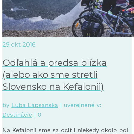
29
okt 2016
Odľahlá a predsa blízka
(alebo ako sme stretli
Slovensko na Kefalonii)
by
Luba Lapsanska
|
uverejnené v:
Destinácie
|
0
Na Kefalonii sme sa ocitli niekedy okolo pol