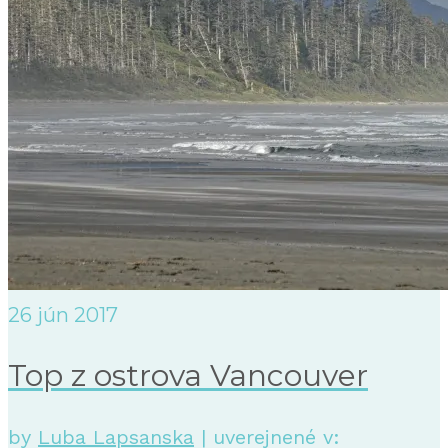
26
jún 2017
Top z ostrova Vancouver
by
Luba Lapsanska
|
uverejnené v: