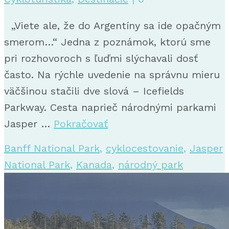
„Viete ale, že do Argentíny sa ide opačným
smerom…“ Jedna z poznámok, ktorú sme
pri rozhovoroch s ľuďmi slýchavali dosť
často. Na rýchle uvedenie na správnu mieru
väčšinou stačili dve slová – Icefields
Parkway. Cesta naprieč národnými parkami
Jasper …
Pokračovať
Banff National Park
,
cyklocestovanie
,
Jasper
National Park
,
Kanada
,
národný park