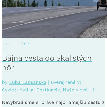
22
aug 2017
Bájna cesta do Skalistých
hôr
by
Luba Lapsanska
|
uverejnené v:
Cykloturistika
,
Destinácie
,
Naše videá
|
1
Nevybrali sme si práve najpriamejšiu cestu z