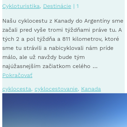
Cykloturistika
,
Destinácie
|
1
Našu cyklocestu z Kanady do Argentíny sme
začali pred vyše tromi týždňami práve tu. A
tých 2 a pol týždňa a 811 kilometrov, ktoré
sme tu strávili a nabicyklovali nám príde
málo, ale už navždy bude tým
najúžasnejším začiatkom celého …
Pokračovať
cyklocesta
,
cyklocestovanie
,
Kanada