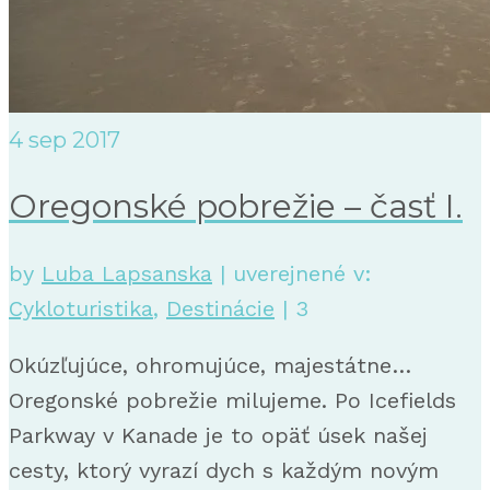
4
sep 2017
Oregonské pobrežie – časť I.
by
Luba Lapsanska
|
uverejnené v:
Cykloturistika
,
Destinácie
|
3
Okúzľujúce, ohromujúce, majestátne…
Oregonské pobrežie milujeme. Po Icefields
Parkway v Kanade je to opäť úsek našej
cesty, ktorý vyrazí dych s každým novým