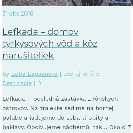
31
okt 2016
Lefkada – domov
tyrkysových vôd a kôz
narušiteliek
by
Luba Lapsanska
|
uverejnené v:
Destinácie
|
0
Lefkada – posledná zastávka z Iónskych
ostrovov. Na trajekte sedíme na hornej
palube a ládujeme do seba tiropity a
baklavy. Obdivujeme nádhernú Itaku. Okolo 7