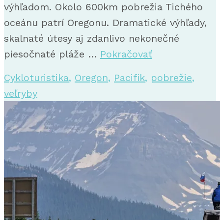
výhľadom. Okolo 600km pobrežia Tichého
oceánu patrí Oregonu. Dramatické výhľady,
skalnaté útesy aj zdanlivo nekonečné
piesočnaté pláže …
Pokračovať
Cykloturistika
,
Oregon
,
Pacifik
,
pobrežie
,
veľryby