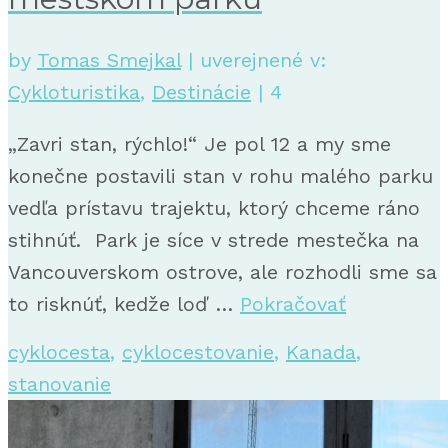
by
Tomas Smejkal
|
uverejnené v:
Cykloturistika
,
Destinácie
|
4
„Zavri stan, rýchlo!“ Je pol 12 a my sme
konečne postavili stan v rohu malého parku
vedľa prístavu trajektu, ktorý chceme ráno
stihnúť. Park je síce v strede mestečka na
Vancouverskom ostrove, ale rozhodli sme sa
to risknúť, kedže loď …
Pokračovať
cyklocesta
,
cyklocestovanie
,
Kanada
,
stanovanie