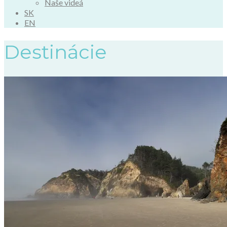
Naše videá
SK
EN
Destinácie