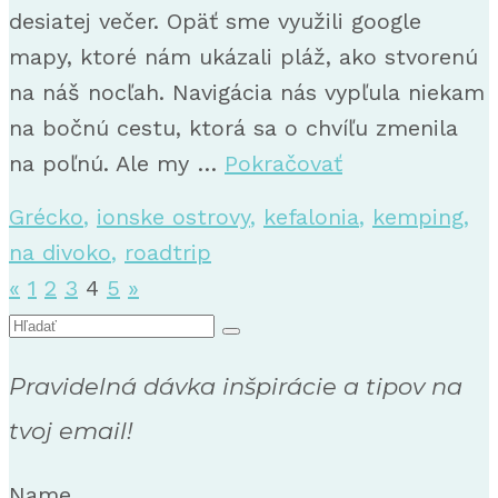
desiatej večer. Opäť sme využili google
mapy, ktoré nám ukázali pláž, ako stvorenú
na náš nocľah. Navigácia nás vypľula niekam
na bočnú cestu, ktorá sa o chvíľu zmenila
na poľnú. Ale my …
Pokračovať
Grécko
,
ionske ostrovy
,
kefalonia
,
kemping
,
na divoko
,
roadtrip
Stránkovanie
«
1
2
3
4
5
»
Search
príspevkov
for:
Pravidelná dávka inšpirácie a tipov na
tvoj email!
Name