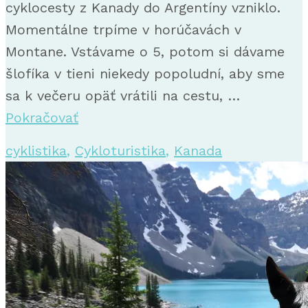
cyklocesty z Kanady do Argentíny vzniklo.
Momentálne trpíme v horúčavách v
Montane. Vstávame o 5, potom si dávame
šlofíka v tieni niekedy popoludní, aby sme
sa k večeru opäť vrátili na cestu, …
Pokračovať
cyklistika
,
Cykloturistika
,
Kanada