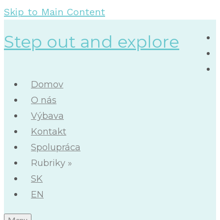
Skip to Main Content
Step out and explore
Domov
O nás
Výbava
Kontakt
Spolupráca
Rubriky
»
SK
EN
Menu