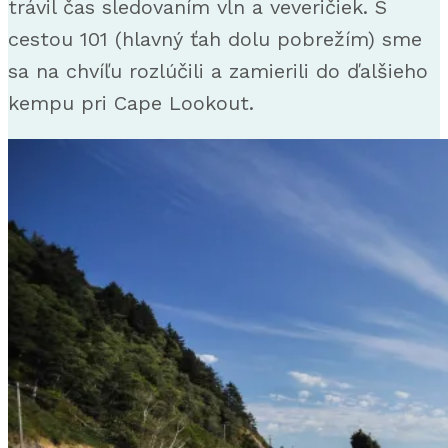
trávil čas sledovaním vĺn a veveričiek. S
cestou 101 (hlavný ťah dolu pobrežím) sme
sa na chvíľu rozlúčili a zamierili do ďalšieho
kempu pri Cape Lookout.