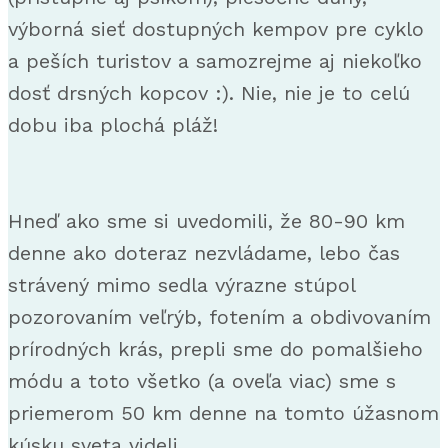
výborná sieť dostupných kempov pre cyklo
a peších turistov a samozrejme aj niekoľko
dosť drsných kopcov :). Nie, nie je to celú
dobu iba plochá pláž!
Hneď ako sme si uvedomili, že 80-90 km
denne ako doteraz nezvládame, lebo čas
strávený mimo sedla výrazne stúpol
pozorovaním veľrýb, fotením a obdivovaním
prírodných krás, prepli sme do pomalšieho
módu a toto všetko (a oveľa viac) sme s
priemerom 50 km denne na tomto úžasnom
kúsku sveta videli.