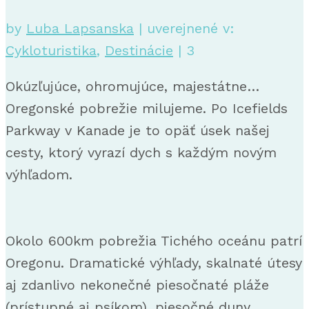
by
Luba Lapsanska
|
uverejnené v:
Cykloturistika
,
Destinácie
|
3
Okúzľujúce, ohromujúce, majestátne…
Oregonské pobrežie milujeme. Po Icefields
Parkway v Kanade je to opäť úsek našej
cesty, ktorý vyrazí dych s každým novým
výhľadom.
Okolo 600km pobrežia Tichého oceánu patrí
Oregonu. Dramatické výhľady, skalnaté útesy
aj zdanlivo nekonečné piesočnaté pláže
(prístupné aj psíkom), piesočné duny,