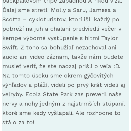
backpakovom tripe západnou Afrikou víza.
Ďalej sme stretli Molly a Saru, Jamesa a
Scotta – cykloturistov, ktorí išli každý po
pobreží na juh a chalani predviedli večer v
kempe výborné vystúpenie s hitmi Taylor
Swift. Z toho sa bohužiaľ nezachoval ani
audio ani video záznam, takže nám budete
musieť veriť, že ste naozaj prišli o veľa :D.
Na tomto úseku sme okrem gýčovitých
výhľadov a pláží, videli po prvý krát videli aj
veľryby. Ecola State Park zas preveril naše
nervy a nohy jedným z najstrmších stúpaní,
ktoré sme kedy vyšlapali. Ale rozhodne to
stálo za to!