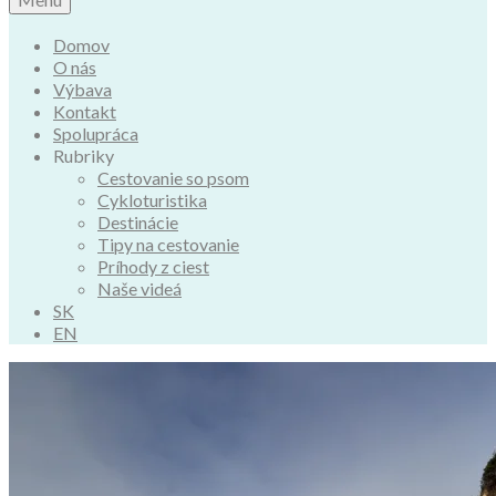
Domov
O nás
Výbava
Kontakt
Spolupráca
Rubriky
Cestovanie so psom
Cykloturistika
Destinácie
Tipy na cestovanie
Príhody z ciest
Naše videá
SK
EN