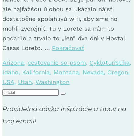
ale najťažšou úlohou sa ukázalo nájsť
dostatočne spoľahlivú wifi, aby sme ho
mohli zverejniť. Tu v Lorete sa nám to
podarilo a trvalo to „len“ dva dni v Hostal
Casas Loreto. …
Pokračovať
Arizona
,
cestovanie so psom
,
Cykloturistika
,
Idaho
,
Kalifornia
,
Montana
,
Nevada
,
Oregon
,
USA
,
Utah
,
Washington
Search
for:
Pravidelná dávka inšpirácie a tipov na
tvoj email!