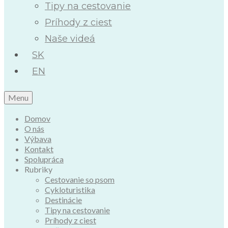
Tipy na cestovanie
Príhody z ciest
Naše videá
SK
EN
Menu
Domov
O nás
Výbava
Kontakt
Spolupráca
Rubriky
Cestovanie so psom
Cykloturistika
Destinácie
Tipy na cestovanie
Príhody z ciest