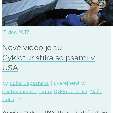
15
dec 2017
Nové video je tu!
Cykloturistika so psami v
USA
by
Luba Lapsanska
|
uverejnené v:
Cestovanie so psom
,
Cykloturistika
,
Naše
videá
|
2
Konečne! Video z USA. Už je pár dní hotové,