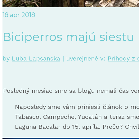
18
apr 2018
Biciperros majú siestu
by
Luba Lapsanska
|
uverejnené v:
Príhody z 
Posledný mesiac sme sa blogu nemali čas ven
Naposledy sme vám priniesli článok o mo
Tabasco, Campeche, Yucatán a teraz sme 
Laguna Bacalar do 15. apríla. Prečo? Chvíľ