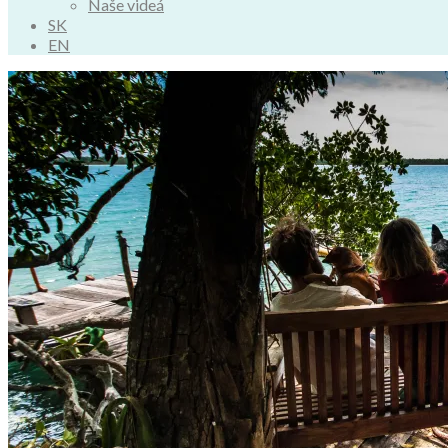
Naše videá
SK
EN