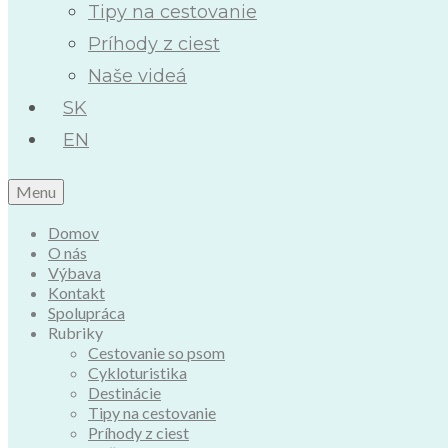
Tipy na cestovanie
Príhody z ciest
Naše videá
SK
EN
Menu
Domov
O nás
Výbava
Kontakt
Spolupráca
Rubriky
Cestovanie so psom
Cykloturistika
Destinácie
Tipy na cestovanie
Príhody z ciest