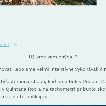
ciest
|
3
Už sme vám chýbali?
ovať, lebo sme veľmi intenzívne vykonávali či
týľoch monarchoch, keď sme boli v Pueble. Od
v Quintana Roo a na tachometri pribudlo skor
ku si na to počkajte.