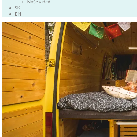
Naše videá
SK
EN