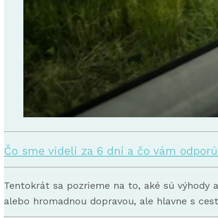
Čo sme videli za 6 dní a čo vám odpo
Tentokrát sa pozrieme na to, aké sú výhody
alebo hromadnou dopravou, ale hlavne s cesto