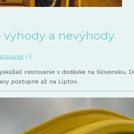
– výhody a nevýhody
stovanie
|
0
i vyskúšali cestovanie v dodávke na Slovensku.
lavy postupne až na Liptov.