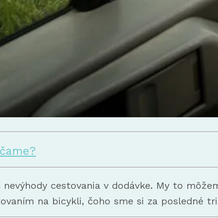
rúčame?
 a nevýhody cestovania v dodávke. My to môž
vaním na bicykli, čoho sme si za posledné tri