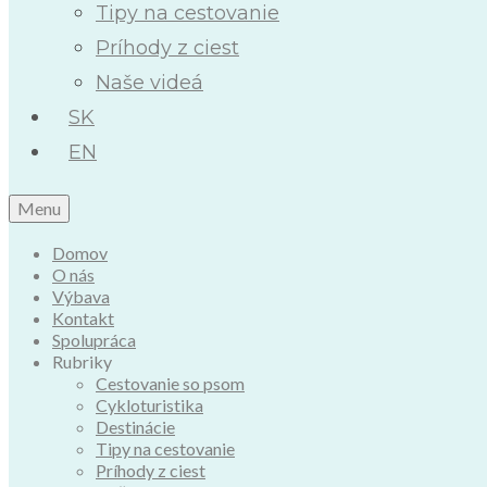
Tipy na cestovanie
Príhody z ciest
Naše videá
SK
EN
Menu
Domov
O nás
Výbava
Kontakt
Spolupráca
Rubriky
Cestovanie so psom
Cykloturistika
Destinácie
Tipy na cestovanie
Príhody z ciest