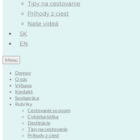
Tipy na cestovanie
Príhody z ciest
Naše videá
SK
EN
Menu
Domov
O nás
Výbava
Kontakt
Spolupráca
Rubriky
Cestovanie so psom
Cykloturistika
Destinácie
Tipy na cestovanie
Príhody z ciest