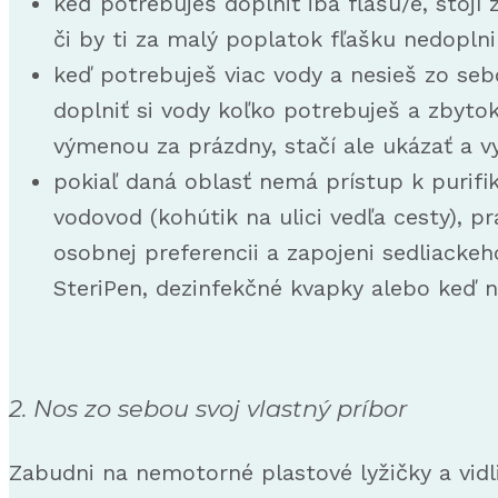
keď potrebuješ doplniť iba fľašu/e, stojí 
či by ti za malý poplatok fľašku nedoplni
keď potrebuješ viac vody a nesieš zo se
doplniť si vody koľko potrebuješ a zbyto
výmenou za prázdny, stačí ale ukázať a vy
pokiaľ daná oblasť nemá prístup k purifi
vodovod (kohútik na ulici vedľa cesty), 
osobnej preferencii a zapojeni sedliackeh
SteriPen, dezinfekčné kvapky alebo keď ni
2. Nos zo sebou svoj vlastný príbor
Zabudni na nemotorné plastové lyžičky a vidl