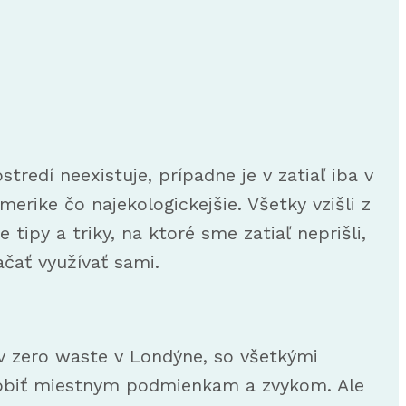
redí neexistuje, prípadne je v zatiaľ iba v
erike čo najekologickejšie. Všetky vzišli z
ipy a triky, na ktoré sme zatiaľ neprišli,
čať využívať sami.
v zero waste v Londýne, so všetkými
sobiť miestnym podmienkam a zvykom. Ale