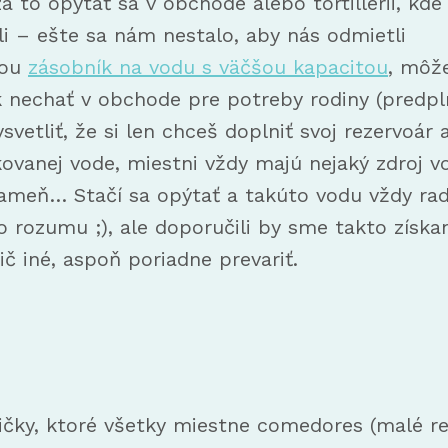
za to opýtať sa v obchode alebo tortillerii, kde
li – ešte sa nám nestalo, aby nás odmietli
bou
zásobník na vodu s väčšou kapacitou
, môž
k nechať v obchode pre potreby rodiny (predp
svetliť, že si len chceš doplniť svoj rezervoár
kovanej vode, miestni vždy majú nejaký zdroj 
prameň… Stačí sa opýtať a takúto vodu vždy ra
o rozumu ;), ale doporučili by sme takto získan
č iné, aspoň poriadne prevariť.
ičky, ktoré všetky miestne comedores (malé reš