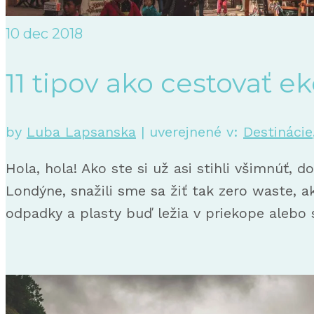
10
dec 2018
11 tipov ako cestovať e
by
Luba Lapsanska
|
uverejnené v:
Destinácie
Hola, hola! Ako ste si už asi stihli všimnúť, 
Londýne, snažili sme sa žiť tak zero waste, 
odpadky a plasty buď ležia v priekope alebo 