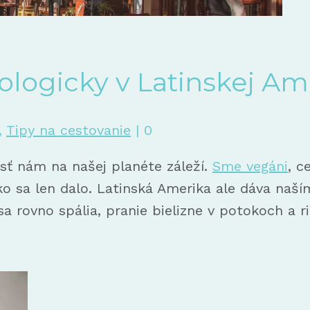
kologicky v Latinskej Am
,
Tipy na cestovanie
|
0
dosť nám na našej planéte záleží.
Sme vegáni
, c
ako sa len dalo. Latinská Amerika ale dáva na
sa rovno spália, pranie bielizne v potokoch a 