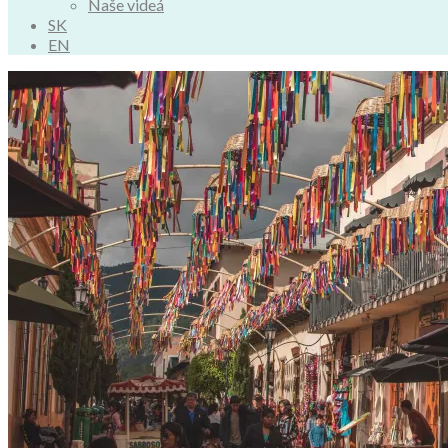
Naše videá
SK
EN