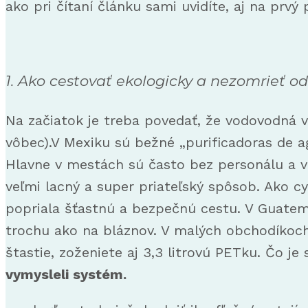
ako pri čítaní článku sami uvidíte, aj na p
1. Ako cestovať ekologicky a nezomrieť 
Na začiatok je treba povedať, že vodovodná v
vôbec).V Mexiku sú bežné „purificadoras de ag
Hlavne v mestách sú často bez personálu a vo
veľmi lacný a super priateľský spôsob. Ako c
popriala šťastnú a bezpečnú cestu. V Guatema
trochu ako na bláznov. V malých obchodíkoch
štastie, zoženiete aj 3,3 litrovú PETku. Čo j
vymysleli systém.