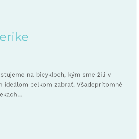
erike
estujeme na bicykloch, kým sme žili v
ším ideálom celkom zabrať. Všadeprítomné
riekach…