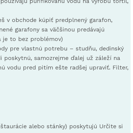
 používajú purifikovanú vodu na výrobu tortíl,
eš v obchode kúpiť predplnený garafon,
lnené garafony sa väčšinou predávajú
 a je to bez problémov)
vody pre vlastnú potrebu – studňu, dedinský
di poskytnú, samozrejme ďalej už záleží na
ú vodu pred pitím ešte radšej upraviť. Filter,
taurácie alebo stánky) poskytujú Určite si