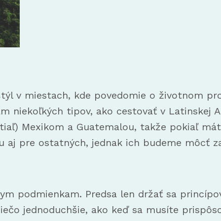
štýl v miestach, kde povedomie o životnom prost
m niekoľkých tipov, ako cestovať v Latinskej Am
iaľ) Mexikom a Guatemalou, takže pokiaľ máte t
 aj pre ostatných, jednak ich budeme môcť za
tnym podmienkam. Predsa len držať sa princípo
iečo jednoduchšie, ako keď sa musíte prispô