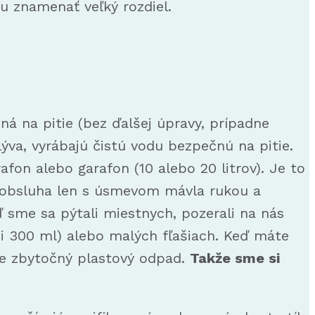
u znamenať veľký rozdiel.
á na pitie (bez ďalšej úpravy, prípadne
lýva, vyrábajú čistú vodu bezpečnú na pitie.
fon alebo garafon (10 alebo 20 litrov). Je to
eď obsluha len s úsmevom mávla rukou a
 sme sa pýtali miestnych, pozerali na nás
i 300 ml) alebo malých fľašiach. Keď máte
ále zbytočný plastový odpad.
Takže sme si