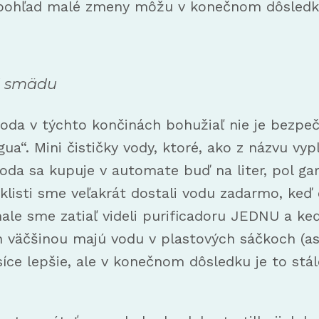
rvý pohľad malé zmeny môžu v konečnom dôsledk
od smädu
oda v týchto končinách bohužiaľ nie je bezpečn
ua“. Mini čističky vody, ktoré, ako z názvu vyp
da sa kupuje v automate buď na liter, pol gara
yklisti sme veľakrát dostali vodu zadarmo, k
le sme zatiaľ videli purificadoru JEDNU a keď
 väčšinou majú vodu v plastových sáčkoch (as
e síce lepšie, ale v konečnom dôsledku je to st