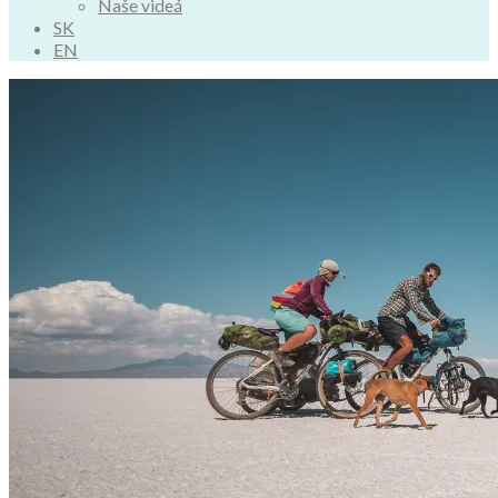
Naše videá
SK
EN