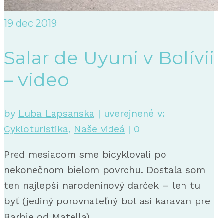
19
dec 2019
Salar de Uyuni v Bolívii
– video
by
Luba Lapsanska
|
uverejnené v:
Cykloturistika
,
Naše videá
|
0
Pred mesiacom sme bicyklovali po
nekonečnom bielom povrchu. Dostala som
ten najlepší narodeninový darček – len tu
byť (jediný porovnateľný bol asi karavan pre
Barbie od Matella).