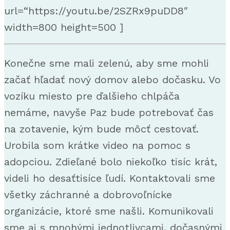
url=“https://youtu.be/2SZRx9puDD8″
width=800 height=500 ]
Konečne sme mali zelenú, aby sme mohli
začať hľadať nový domov alebo dočasku. Vo
vozíku miesto pre ďalšieho chlpáča
nemáme, navyše Paz bude potrebovať čas
na zotavenie, kým bude môcť cestovať.
Urobila som krátke video na pomoc s
adopciou. Zdieľané bolo niekoľko tisíc krát,
videli ho desaťtisíce ľudí. Kontaktovali sme
všetky záchranné a dobrovoľnícke
organizácie, ktoré sme našli. Komunikovali
sme aj s mnohými jednotlivcami, dočasnými