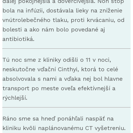
ďalej pokojnejšia a dôverčivejšia. Non stop
bola na infúzii, dostávala lieky na zníženie
vnútrolebečného tlaku, proti krvácaniu, od
bolesti a ako nám bolo povedané aj
antibiotiká.
Tú noc sme z kliniky odišli o 11 v noci,
neskutočne vďační Cinthyi, ktorá to celé
absolvovala s nami a vďaka nej bol hlavne
transport po meste oveľa efektívnejší a
rýchlejší.
Ráno sme sa hneď ponáhľali naspäť na
kliniku kvôli naplánovanému CT vyšetreniu.