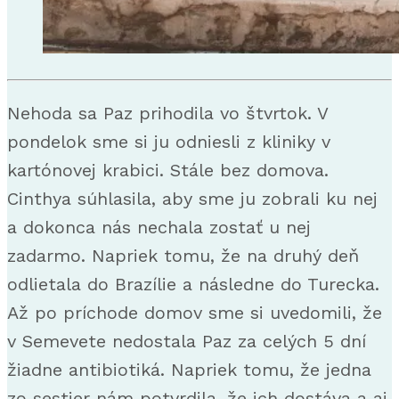
Nehoda sa Paz prihodila vo štvrtok. V
pondelok sme si ju odniesli z kliniky v
kartónovej krabici. Stále bez domova.
Cinthya súhlasila, aby sme ju zobrali ku nej
a dokonca nás nechala zostať u nej
zadarmo. Napriek tomu, že na druhý deň
odlietala do Brazílie a následne do Turecka.
Až po príchode domov sme si uvedomili, že
v Semevete nedostala Paz za celých 5 dní
žiadne antibiotiká. Napriek tomu, že jedna
zo sestier nám potvrdila, že ich dostáva a aj