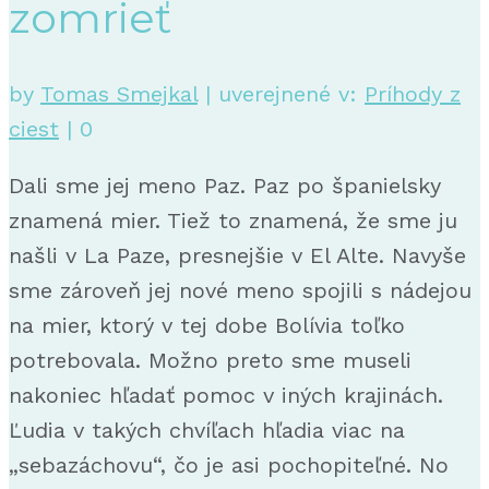
zomrieť
by
Tomas Smejkal
|
uverejnené v:
Príhody z
ciest
|
0
Dali sme jej meno Paz. Paz po španielsky
znamená mier. Tiež to znamená, že sme ju
našli v La Paze, presnejšie v El Alte. Navyše
sme zároveň jej nové meno spojili s nádejou
na mier, ktorý v tej dobe Bolívia toľko
potrebovala. Možno preto sme museli
nakoniec hľadať pomoc v iných krajinách.
Ľudia v takých chvíľach hľadia viac na
„sebazáchovu“, čo je asi pochopiteľné. No