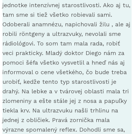
jednotke intenzívnej starostlivosti. Ako aj tu,
tam sme si tiež všetko robievali sami.
Odoberali anamnézu, napichovali žilu , ale aj
robili röntgeny a ultrazvuky, nevolali sme
rádiológovi. To som tam mala rada, robiť
veci prakticky. Mladý doktor Diego nám za
pomoci šéfa všetko vysvetlil a hneď nás aj
informoval o cene všetkého, čo bude treba
urobiť, kedže tento typ starostlivosti je
drahý. Na lebke a v tvárovej oblasti mala tri
zlomeniny a ešte stále jej z nosa a papuľky
tiekla krv. Na ultrazvuku našli trhlinu na
jednej z obličiek. Pravá zornička mala
výrazne spomalený reflex. Dohodli sme sa,