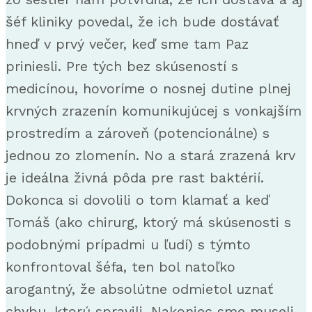
šéf kliniky povedal, že ich bude dostávať
hneď v prvý večer, keď sme tam Paz
priniesli. Pre tých bez skúseností s
medicínou, hovoríme o nosnej dutine plnej
krvných zrazenín komunikujúcej s vonkajším
prostredím a zároveň (potencionálne) s
jednou zo zlomenín. No a stará zrazená krv
je ideálna živná pôda pre rast baktérií.
Dokonca si dovolili o tom klamať a keď
Tomáš (ako chirurg, ktorý má skúsenosti s
podobnými prípadmi u ľudí) s týmto
konfrontoval šéfa, ten bol natoľko
arogantný, že absolútne odmietol uznať
chybu, ktorú spravili. Nakoniec sme museli