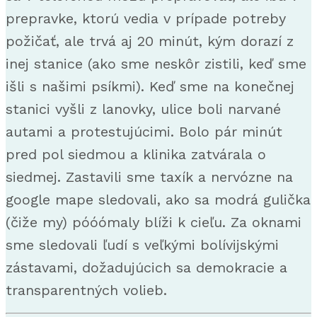
prepravke, ktorú vedia v prípade potreby
požičať, ale trvá aj 20 minút, kým dorazí z
inej stanice (ako sme neskôr zistili, keď sme
išli s našimi psíkmi). Keď sme na konečnej
stanici vyšli z lanovky, ulice boli narvané
autami a protestujúcimi. Bolo pár minút
pred pol siedmou a klinika zatvárala o
siedmej. Zastavili sme taxík a nervózne na
google mape sledovali, ako sa modrá gulička
(čiže my) póóómaly blíži k cieľu. Za oknami
sme sledovali ľudí s veľkými bolívijskými
zástavami, dožadujúcich sa demokracie a
transparentných volieb.