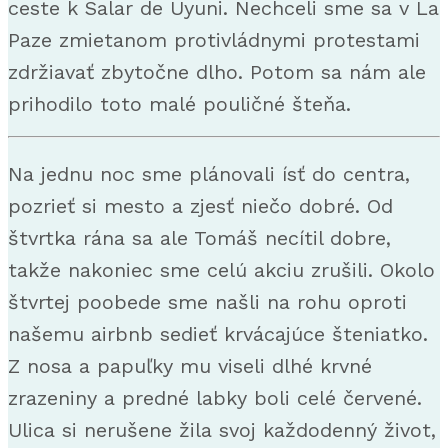
ceste k Salar de Uyuni. Nechceli sme sa v La
Paze zmietanom protivládnymi protestami
zdržiavať zbytočne dlho. Potom sa nám ale
prihodilo toto malé pouličné šteňa.
Na jednu noc sme plánovali ísť do centra,
pozrieť si mesto a zjesť niečo dobré. Od
štvrtka rána sa ale Tomáš necítil dobre,
takže nakoniec sme celú akciu zrušili. Okolo
štvrtej poobede sme našli na rohu oproti
našemu airbnb sedieť krvácajúce šteniatko.
Z nosa a papuľky mu viseli dlhé krvné
zrazeniny a predné labky boli celé červené.
Ulica si nerušene žila svoj každodenný život,