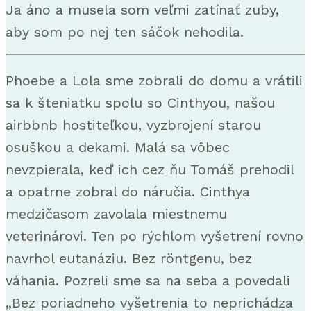
Ja áno a musela som veľmi zatínať zuby,
aby som po nej ten sáčok nehodila.
Phoebe a Lola sme zobrali do domu a vrátili
sa k šteniatku spolu so Cinthyou, našou
airbbnb hostiteľkou, vyzbrojení starou
osuškou a dekami. Malá sa vôbec
nevzpierala, keď ich cez ňu Tomáš prehodil
a opatrne zobral do náručia. Cinthya
medzičasom zavolala miestnemu
veterinárovi. Ten po rýchlom vyšetrení rovno
navrhol eutanáziu. Bez röntgenu,
bez
váhania. Pozreli sme sa na seba a povedali
„Bez poriadneho vyšetrenia to neprichádza