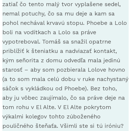
zatiaľ čo tento malý tvor vyplašene sedel,
nemal potuchy, čo sa mu deje a kam sa
pohol nechával krvavú stopu. Phoebe a Lolo
boli na vodítkach a Lolo sa práve
vypotreboval. Tomáš sa snažil opatrne
priblížiť k šteniatku a nadviazať kontakt,
kým señorita z domu odvedľa mala jedinú
starosť – aby som pozbierala Lolove hovno
(a to som mala celú dobu v ruke nachystaný
sáčok s vykládkou od Phoebe). Bez toho,
aby ju vôbec zaujímalo, čo sa práve deje na
tom rohu v El Alte. V El Alte pokrytom
výkalmi kolegov tohto zúboženého
pouličného šteňaťa. Všimli ste si tú iróniu?