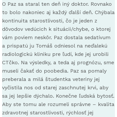
O Paz sa staral ten deň iný doktor. Rovnako
to bolo nakoniec aj každý ďalší deň. Chýbala
kontinuita starostlivosti, čo je jeden z
dôvodov vedúcich k situácii/chybe, o ktorej
vám poviem neskôr. Paz dostala sedatívum
a prispatú ju Tomáš odniesol na neďalekú
radiologickú kliniku pre ľudí, kde jej urobili
CTčko. Na výsledky, a teda aj prognózu, sme
museli čakať do poobedia. Paz sa pomaly
preberala a milá študentka veteriny jej
vyčistila nos od starej zaschnutej krvi, aby
sa jej lepšie dýchalo. Konečne ľudská bytosť.
Aby ste tomu ale rozumeli správne – kvalita
zdravotnej starostlivosti, rýchlosť jej