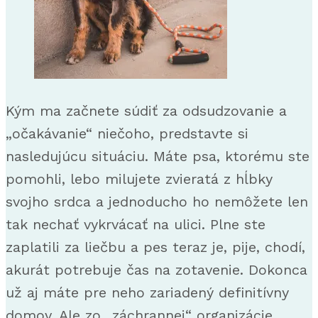
Kým ma začnete súdiť za odsudzovanie a
„očakávanie“ niečoho, predstavte si
nasledujúcu situáciu. Máte psa, ktorému ste
pomohli, lebo milujete zvieratá z hĺbky
svojho srdca a jednoducho ho nemôžete len
tak nechať vykrvácať na ulici. Plne ste
zaplatili za liečbu a pes teraz je, pije, chodí,
akurát potrebuje čas na zotavenie. Dokonca
už aj máte pre neho zariadený definitívny
domov. Ale zo „záchrannej“ organizácie