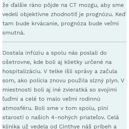
že ďalšie ráno pôjde na CT mozgu, aby sme
vedeli objektívne zhodnotiť je prognózu. Keď
tam bude krvácanie, prognóza bude veľmi
smutná.
Dostala infúziu a spolu nás poslali do
ošetrovne, kde boli aj klietky určené na
hospitalizáciu. V telke išli správy a začula
som, ako polícia znovu použila slzný plyn. V
miestnosti boli aj iné zvieratká so svojimi
ľuďmi a celé to malo veľmi rodinnú
atmosféru. Boli sme v tom spolu, plní
starostí o našich 4-nohých priateľov. Celá
klinika už vedela od Cinthye náš príbeh a