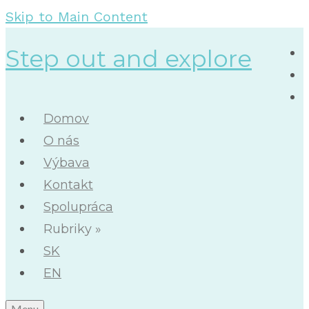
Skip to Main Content
Step out and explore
Domov
O nás
Výbava
Kontakt
Spolupráca
Rubriky
»
SK
EN
Menu