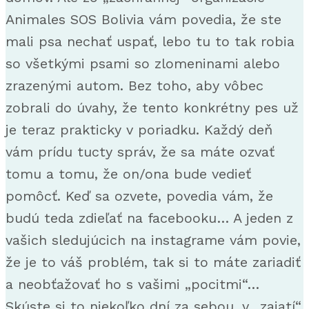
Animales SOS Bolivia vám povedia, že ste
mali psa nechať uspať, lebo tu to tak robia
so všetkými psami so zlomeninami alebo
zrazenými autom. Bez toho, aby vôbec
zobrali do úvahy, že tento konkrétny pes už
je teraz prakticky v poriadku. Každý deň
vám prídu tucty správ, že sa máte ozvať
tomu a tomu, že on/ona bude vedieť
pomôcť. Keď sa ozvete, povedia vám, že
budú teda zdieľať na facebooku… A jeden z
vašich sledujúcich na instagrame vám povie,
že je to váš problém, tak si to máte zariadiť
a neobťažovať ho s vašimi „pocitmi“…
Skúste si to niekoľko dní za sebou, v „zajatí“