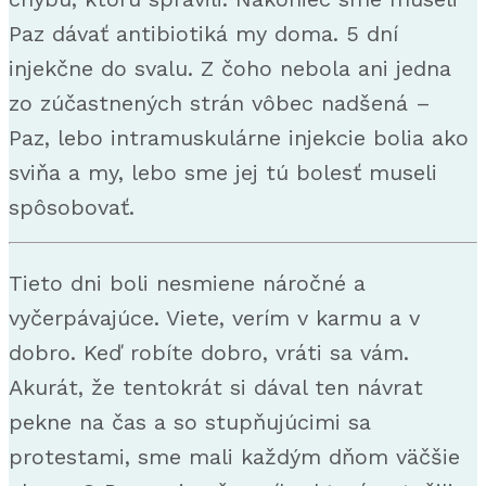
Paz dávať antibiotiká my doma. 5 dní
injekčne do svalu. Z čoho nebola ani jedna
zo zúčastnených strán vôbec nadšená –
Paz, lebo intramuskulárne injekcie bolia ako
sviňa a my, lebo sme jej tú bolesť museli
spôsobovať.
Tieto dni boli nesmiene náročné a
vyčerpávajúce. Viete, verím v karmu a v
dobro. Keď robíte dobro, vráti sa vám.
Akurát, že tentokrát si dával ten návrat
pekne na čas a so stupňujúcimi sa
protestami, sme mali každým dňom väčšie