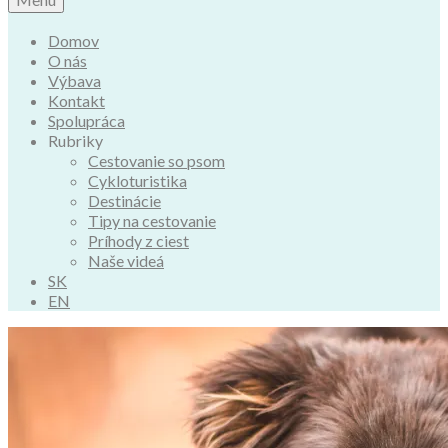
Domov
O nás
Výbava
Kontakt
Spolupráca
Rubriky
Cestovanie so psom
Cykloturistika
Destinácie
Tipy na cestovanie
Príhody z ciest
Naše videá
SK
EN