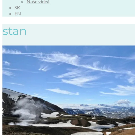
Naše videá
SK
EN
stan