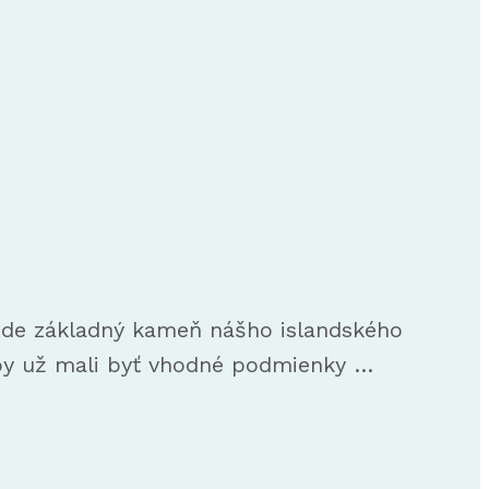
bude základný kameň nášho islandského
ď by už mali byť vhodné podmienky …