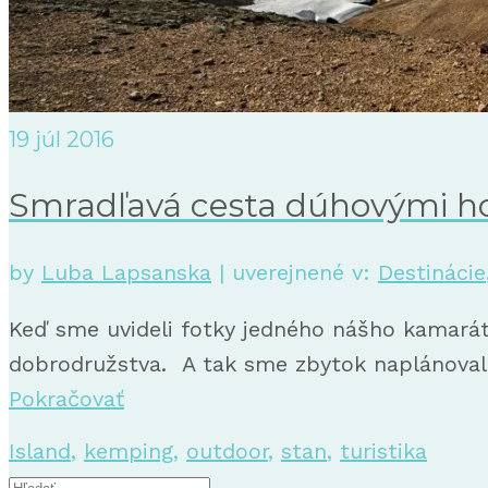
19
júl 2016
Smradľavá cesta dúhovými h
by
Luba Lapsanska
|
uverejnené v:
Destinácie
Keď sme uvideli fotky jedného nášho kamarát
dobrodružstva. A tak sme zbytok naplánovali 
Pokračovať
Island
,
kemping
,
outdoor
,
stan
,
turistika
Search