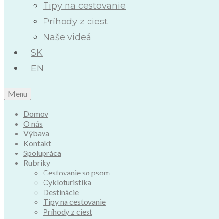
Tipy na cestovanie
Príhody z ciest
Naše videá
SK
EN
Menu
Domov
O nás
Výbava
Kontakt
Spolupráca
Rubriky
Cestovanie so psom
Cykloturistika
Destinácie
Tipy na cestovanie
Príhody z ciest